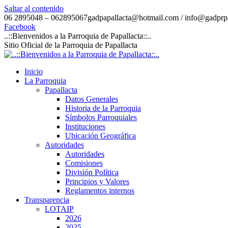
Saltar al contenido
06 2895048 – 062895067
gadpapallacta@hotmail.com / info@gadprpa
Facebook
..::Bienvenidos a la Parroquia de Papallacta::..
Sitio Oficial de la Parroquia de Papallacta
Inicio
La Parroquia
Papallacta
Datos Generales
Historia de la Parroquia
Símbolos Parroquiales
Instituciones
Ubicación Geográfica
Autoridades
Autoridades
Comisiones
División Política
Principios y Valores
Reglamentos internos
Transparencia
LOTAIP
2026
2025