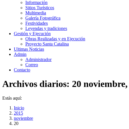
Información
Sitios Turísticos
Multimedia
Galería Fotográfica
Festividades
Leyendas y tradiciones
Gestión y Ejecución
Obras Realizadas y en Ejecución
Proyecto Santa Catalina
Ultimas Noticias
Admin
Administrador
Correo
Contacto
Archivos diarios:
20 noviembre,
Estás aquí:
Inicio
2015
noviembre
20