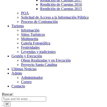
Rendición de Cuentas 2017
Rendición de Cuentas 2016
Rendición de Cuentas 2015
POA
Solicitud de Acceso a la Información Pública
Proceso de Contratación
Turismo
Información
Sitios Turísticos
Multimedia
Galería Fotográfica
Festividades
Leyendas y tradiciones
Gestión y Ejecución
Obras Realizadas y en Ejecución
Proyecto Santa Catalina
Ultimas Noticias
Admin
Administrador
Correo
Contacto
Buscar: