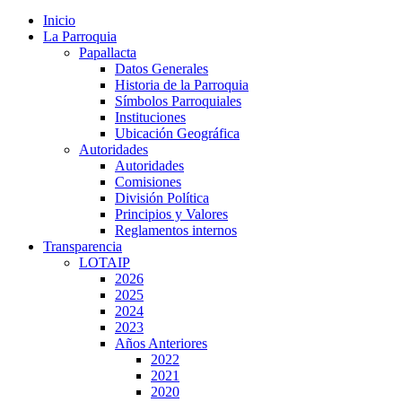
Inicio
La Parroquia
Papallacta
Datos Generales
Historia de la Parroquia
Símbolos Parroquiales
Instituciones
Ubicación Geográfica
Autoridades
Autoridades
Comisiones
División Política
Principios y Valores
Reglamentos internos
Transparencia
LOTAIP
2026
2025
2024
2023
Años Anteriores
2022
2021
2020