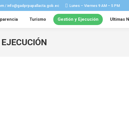
om / info@gadprpapallacta.gob.ec
Lunes – Viernes 9 AM – 5 PM
parencia
Turismo
Gestión y Ejecución
Ultimas N
 EJECUCIÓN
Obras 2024
a