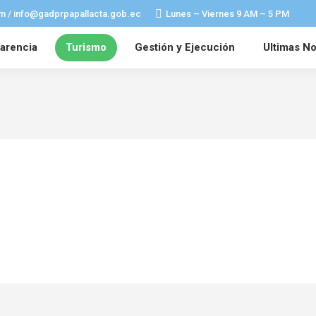
m / info@gadprpapallacta.gob.ec
Lunes – Viernes 9 AM – 5 PM
arencia
Turismo
Gestión y Ejecución
Ultimas No