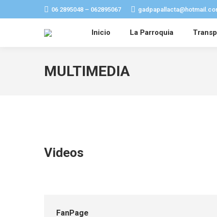
06 2895048 – 062895067
gadpapallacta@hotmail.co
Inicio
La Parroquia
Transp
MULTIMEDIA
Videos
FanPage