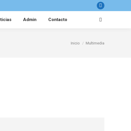
Facebook
ticias
Admin
Contacto
Buscar:
Estás aquí:
Inicio
Multimedia