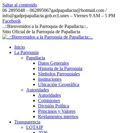
Saltar al contenido
06 2895048 – 062895067
gadpapallacta@hotmail.com /
info@gadprpapallacta.gob.ec
Lunes – Viernes 9 AM – 5 PM
Facebook
..::Bienvenidos a la Parroquia de Papallacta::..
Sitio Oficial de la Parroquia de Papallacta
Inicio
La Parroquia
Papallacta
Datos Generales
Historia de la Parroquia
Símbolos Parroquiales
Instituciones
Ubicación Geográfica
Autoridades
Autoridades
Comisiones
División Política
Principios y Valores
Reglamentos internos
Transparencia
LOTAIP
2026