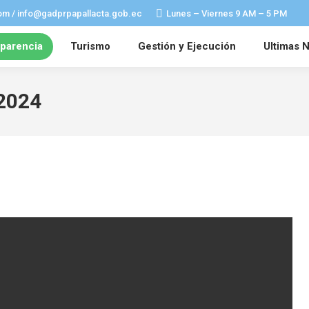
om / info@gadprpapallacta.gob.ec
Lunes – Viernes 9 AM – 5 PM
parencia
Turismo
Gestión y Ejecución
Ultimas N
2024