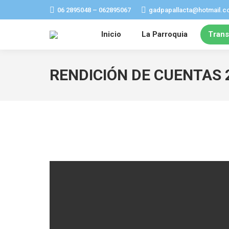
06 2895048 – 062895067
gadpapallacta@hotmail.c
Inicio
La Parroquia
Trans
RENDICIÓN DE CUENTAS 