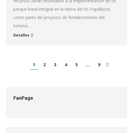
recursos serán destinados a la implementación de un
parque lineal integral en la ribera del río Papallacta,
como parte del proyecto de fortalecimiento del
turismo…
Detalles
1
2
3
4
5
…
9
FanPage