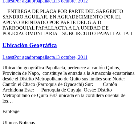
Latest
Por
agadprpapallacta
13 octubre, 2012
ENTREGA DE PLACA POR PARTE DEL SARGENTO
SANDRO AGUILAR, EN AGRADECIMIENTO POR EL
APOYO BRINDADO POR PARTE DEL G.A.D.
PARROQUIAL PAPALLACTA A LA UNIDAD DE
POLICIACOMUNITARIA – SUBCIRCUITO PAPALLACTA 1
Ubicación Geográfica
Latest
Por
agadprpapallacta
13 octubre, 2011
Ubicación geográfica Papallacta, pertenece al cantón Quijos,
Provincia de Napo, constituye la entrada a la Amazonía ecuatoriana
desde el Distrito Metropolitano de Quito sus límites son: Norte:
Cantón el Chaco (Parroquia de Oyacachi) Sur: Cantón
Archidona Este: Parroquia de Cuyuja. Oeste: Distrito
Metropolitano de Quito Está ubicada en la cordillera oriental de
los…
FanPage
Ultimas Noticias