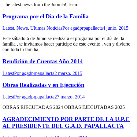
The latest news from the Joomla! Team
Programa por el Día de la Familia
Latest
,
News
,
Ultimas Noticias
Por
agadprpapallacta
4 junio, 2015
Este sábado 6 de Junio se realizara el programa por el día de la
familia , te invitamos hacer participe de este evento , ven y divierte
con toda tu familia .
Rendición de Cuentas Año 2014
Latest
Por
agadprpapallacta
2 marzo, 2015
Obras Realizadas y en Ejecución
Latest
Por
agadprpapallacta
27 marzo, 2014
OBRAS EJECUTADAS 2024 OBRAS EJECUTADAS 2025
AGRADECIMIENTO POR PARTE DE LA U.P.C
AL PRESIDENTE DEL G.A.D. PAPALLACTA