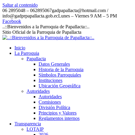
Saltar al contenido
06 2895048 – 062895067
gadpapallacta@hotmail.com /
info@gadprpapallacta.gob.ec
Lunes – Viernes 9 AM – 5 PM
Facebook
..::Bienvenidos a la Parroquia de Papallacta::..
Sitio Oficial de la Parroquia de Papallacta
Inicio
La Parroquia
Papallacta
Datos Generales
Historia de la Parroquia
Símbolos Parroquiales
Instituciones
Ubicación Geográfica
Autoridades
Autoridades
Comisiones
División Política
Principios y Valores
Reglamentos internos
Transparencia
LOTAIP
2026