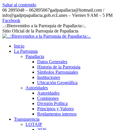
Saltar al contenido
06 2895048 – 062895067
gadpapallacta@hotmail.com /
info@gadprpapallacta.gob.ec
Lunes – Viernes 9 AM – 5 PM
Facebook
..::Bienvenidos a la Parroquia de Papallacta::..
Sitio Oficial de la Parroquia de Papallacta
Inicio
La Parroquia
Papallacta
Datos Generales
Historia de la Parroquia
Símbolos Parroquiales
Instituciones
Ubicación Geográfica
Autoridades
Autoridades
Comisiones
División Política
Principios y Valores
Reglamentos internos
Transparencia
LOTAIP
2026