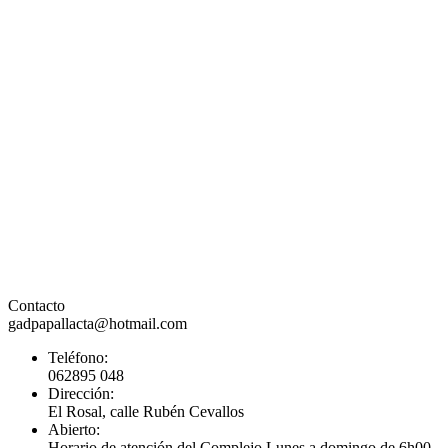
Contacto
gadpapallacta@hotmail.com
Teléfono:
062895 048
Dirección:
El Rosal, calle Rubén Cevallos
Abierto:
Horario de atención del Complejo Lunes a domingo de 6h00