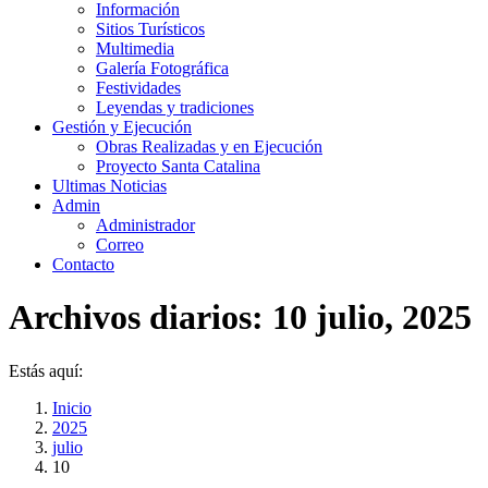
Información
Sitios Turísticos
Multimedia
Galería Fotográfica
Festividades
Leyendas y tradiciones
Gestión y Ejecución
Obras Realizadas y en Ejecución
Proyecto Santa Catalina
Ultimas Noticias
Admin
Administrador
Correo
Contacto
Archivos diarios:
10 julio, 2025
Estás aquí:
Inicio
2025
julio
10