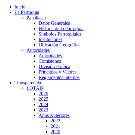
Inicio
La Parroquia
Papallacta
Datos Generales
Historia de la Parroquia
Símbolos Parroquiales
Instituciones
Ubicación Geográfica
Autoridades
Autoridades
Comisiones
División Política
Principios y Valores
Reglamentos internos
Transparencia
LOTAIP
2026
2025
2024
2023
Años Anteriores
2022
2021
2020