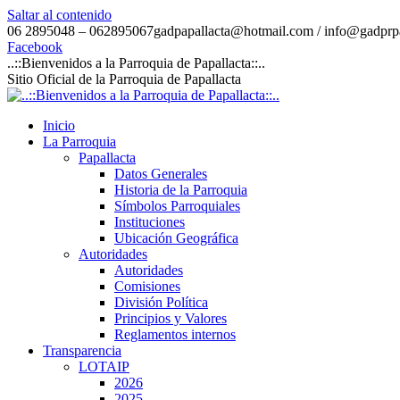
Saltar al contenido
06 2895048 – 062895067
gadpapallacta@hotmail.com / info@gadprpa
Facebook
..::Bienvenidos a la Parroquia de Papallacta::..
Sitio Oficial de la Parroquia de Papallacta
Inicio
La Parroquia
Papallacta
Datos Generales
Historia de la Parroquia
Símbolos Parroquiales
Instituciones
Ubicación Geográfica
Autoridades
Autoridades
Comisiones
División Política
Principios y Valores
Reglamentos internos
Transparencia
LOTAIP
2026
2025