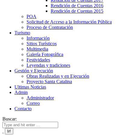
Rendición de Cuentas 2017
Rendición de Cuentas 2016
Rendición de Cuentas 2015
POA
Solicitud de Acceso a la Información Pública
Proceso de Contratación
Turismo
Información
Sitios Turísticos
Multimedia
Galería Fotográfica
Festividades
Leyendas y tradiciones
Gestión y Ejecución
Obras Realizadas y en Ejecución
Proyecto Santa Catalina
Ultimas Noticias
Admin
Administrador
Correo
Contacto
Buscar: