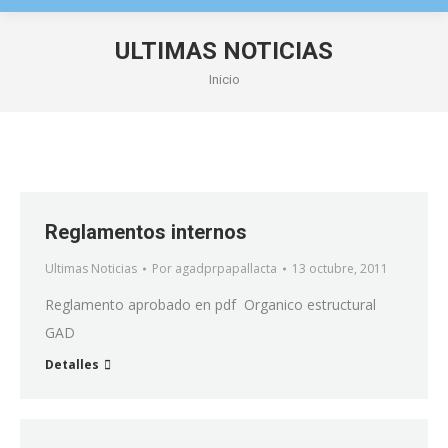
ULTIMAS NOTICIAS
Estás aquí:
Inicio
Reglamentos internos
Ultimas Noticias
Por
agadprpapallacta
13 octubre, 2011
Reglamento aprobado en pdf Organico estructural
GAD
Detalles