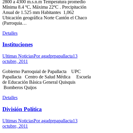
2800 a 4300 m.s.n.m Temperatura promedio
Mínima 8.4 ºC, Máxima 22ºC . Precipitación
Anual de 1.525 mm Habitantes 1,062
Ubicación geográfica Norte Cantón el Chaco
(Parroquia…
Detalles
Instituciones
Ultimas Noticias
Por
agadprpapallacta
13
octubre, 2011
Gobierno Parroquial de Papallacta UPC
Papallacta Centro de Salud Médica Escuela
de Educación Básica General Quisquis
Bomberos Quijos
Detalles
División Política
Ultimas Noticias
Por
agadprpapallacta
13
octubre, 2011