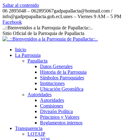
Saltar al contenido
06 2895048 – 062895067
gadpapallacta@hotmail.com /
info@gadprpapallacta.gob.ec
Lunes – Viernes 9 AM – 5 PM
Facebook
..::Bienvenidos a la Parroquia de Papallacta::..
Sitio Oficial de la Parroquia de Papallacta
Inicio
La Parroquia
Papallacta
Datos Generales
Historia de la Parroquia
Símbolos Parroquiales
Instituciones
Ubicación Geográfica
Autoridades
Autoridades
Comisiones
División Política
Principios y Valores
Reglamentos internos
Transparencia
LOTAIP
2026