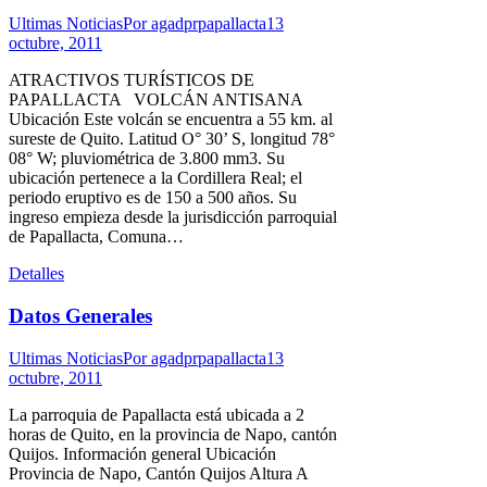
Ultimas Noticias
Por
agadprpapallacta
13
octubre, 2011
ATRACTIVOS TURÍSTICOS DE
PAPALLACTA VOLCÁN ANTISANA
Ubicación Este volcán se encuentra a 55 km. al
sureste de Quito. Latitud O° 30’ S, longitud 78°
08° W; pluviométrica de 3.800 mm3. Su
ubicación pertenece a la Cordillera Real; el
periodo eruptivo es de 150 a 500 años. Su
ingreso empieza desde la jurisdicción parroquial
de Papallacta, Comuna…
Detalles
Datos Generales
Ultimas Noticias
Por
agadprpapallacta
13
octubre, 2011
La parroquia de Papallacta está ubicada a 2
horas de Quito, en la provincia de Napo, cantón
Quijos. Información general Ubicación
Provincia de Napo, Cantón Quijos Altura A