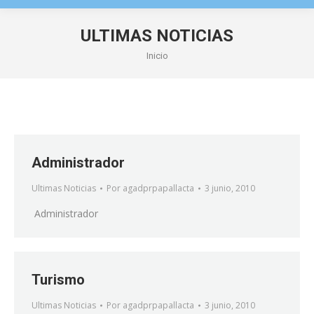
ULTIMAS NOTICIAS
Estás aquí:
Inicio
Administrador
Ultimas Noticias
Por
agadprpapallacta
3 junio, 2010
Administrador
Turismo
Ultimas Noticias
Por
agadprpapallacta
3 junio, 2010