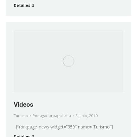
Detalles
Videos
Turismo
Por
agadprpapallacta
3 junio, 2010
[frontpage_news widget=”359″ name=”Turismo”]
Detalles